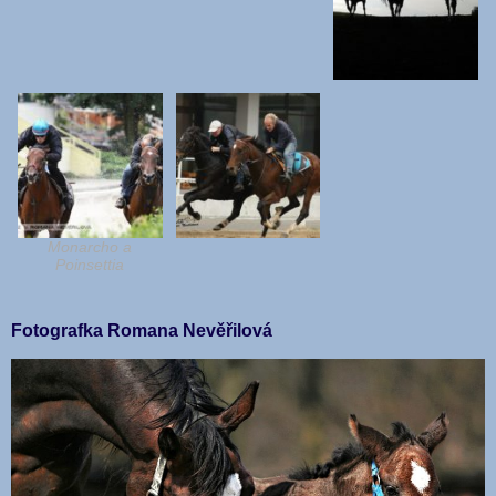
Monarcho a
Poinsettia
Fotografka Romana Nevěřilová