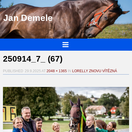
Jan Demele
250914_7_ (67)
PUBLISHED
29.9.2025
AT
2048 × 1365
IN
LORELLY ZNOVU VÍTĚZNÁ