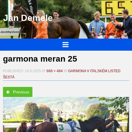
Jan Demele
garmona meran 25
PUBLISHED
19.8.2025
AT
666 × 484
IN
GARMONA V ITALSKÉM LISTED
ŠESTÁ
Previous