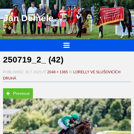
Jan Demele
250719_2_ (42)
PUBLISHED
30.7.2025
AT
2048 × 1365
IN
LORELLY VE SLUŠOVICÍCH
DRUHÁ
Previous