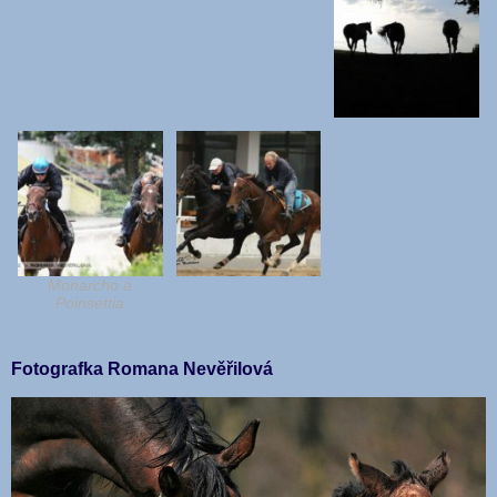
Monarcho a
Poinsettia
Fotografka Romana Nevěřilová