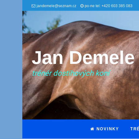
jandemele@seznam.cz
po-ne tel: +420 603 385 083
Jan Demele
trénér dostihových koní
NOVINKY
TR