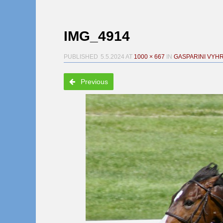
IMG_4914
PUBLISHED
5.5.2024
AT
1000 × 667
IN
GASPARINI VYH
Previous