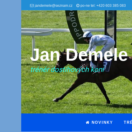
jandemele@seznam.cz
po-ne tel: +420 603 385 083
Jan Demele
trénér dostihových koní
NOVINKY
TR