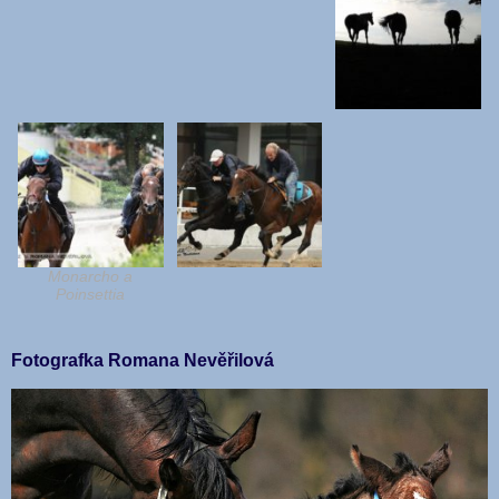
Monarcho a
Poinsettia
Fotografka Romana Nevěřilová