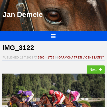
Jan Demele
IMG_3122
PUBLISHED
13.7.2023
AT
2560 × 1779
IN
GARMONA TŘETÍ V CENĚ LATINY
Next