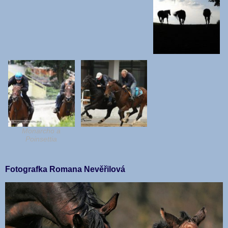
Monarcho a
Poinsettia
Fotografka Romana Nevěřilová