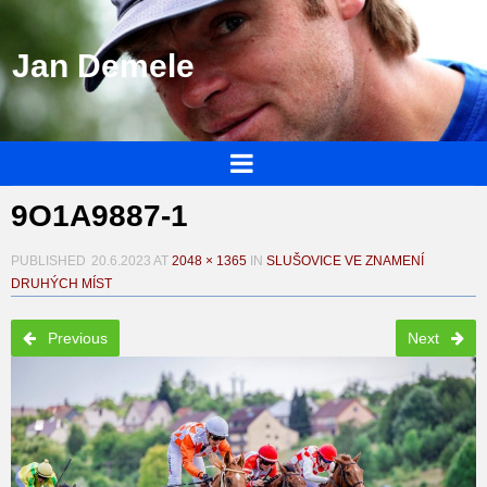
Jan Demele
9O1A9887-1
PUBLISHED
20.6.2023
AT
2048 × 1365
IN
SLUŠOVICE VE ZNAMENÍ
DRUHÝCH MÍST
Previous
Next