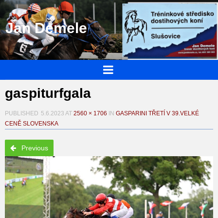
Jan Demele
gaspiturfgala
PUBLISHED
5.6.2023
AT
2560 × 1706
IN
GASPARINI TŘETÍ V 39.VELKÉ
CENĚ SLOVENSKA
Previous