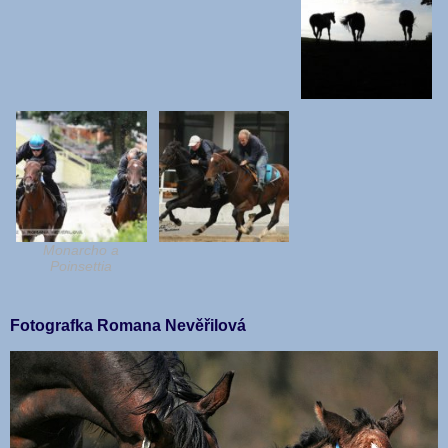
Monarcho a
Poinsettia
Fotografka Romana Nevěřilová