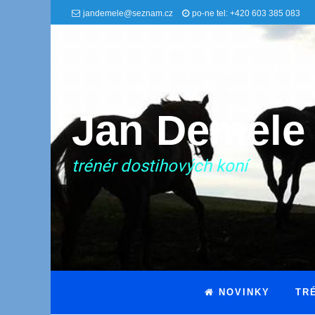
jandemele@seznam.cz
po-ne tel: +420 603 385 083
Jan Demele
trénér dostihových koní
NOVINKY
TR