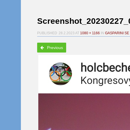
Screenshot_20230227_
PUBLISHED
28.2.2023
AT
1080 × 1166
IN
GASPARINI SE
Previous