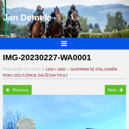
Jan Demele
IMG-20230227-WA0001
PUBLISHED
28.2.2023
AT
1200 × 1600
IN
GASPARINI SE STAL KONĚM
ROKU 2022 A ZÍSKAL DALŠÍ DVA TITULY
Previous
Next