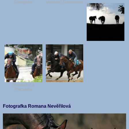
Starfighter
Vítězství Sebastiano
Monarcho a
Poinsettia
Fotografka Romana Nevěřilová