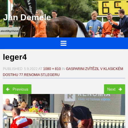
Jan Demele
leger4
PUBLISHED
5.9.2022
AT
1080 × 810
IN
GASPARINI ZVÍTĚZIL V KLASICKÉM
DOSTIHU 77.RENOMIA ST.LEGERU
Previous
Next