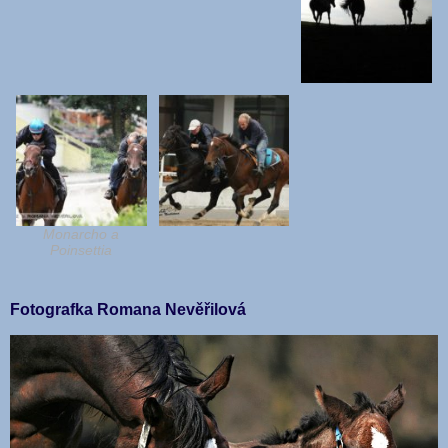
Monarcho a
Poinsettia
Fotografka Romana Nevěřilová