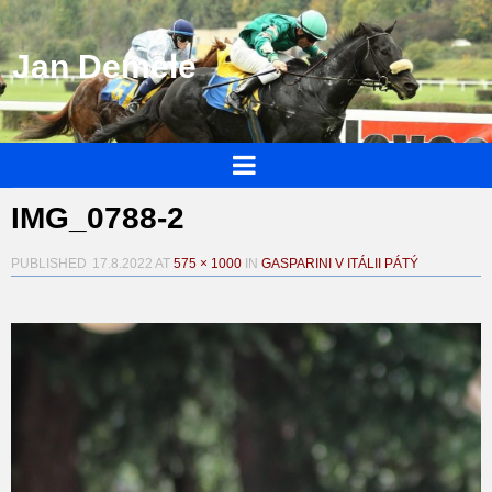
Jan Demele
IMG_0788-2
PUBLISHED
17.8.2022
AT
575 × 1000
IN
GASPARINI V ITÁLII PÁTÝ