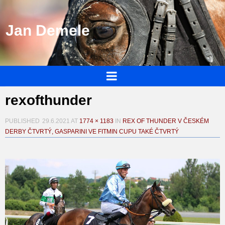
Jan Demele
rexofthunder
PUBLISHED
29.6.2021
AT
1774 × 1183
IN
REX OF THUNDER V ČESKÉM
DERBY ČTVRTÝ, GASPARINI VE FITMIN CUPU TAKÉ ČTVRTÝ