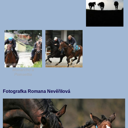
Monarcho a
Poinsettia
Fotografka Romana Nevěřilová