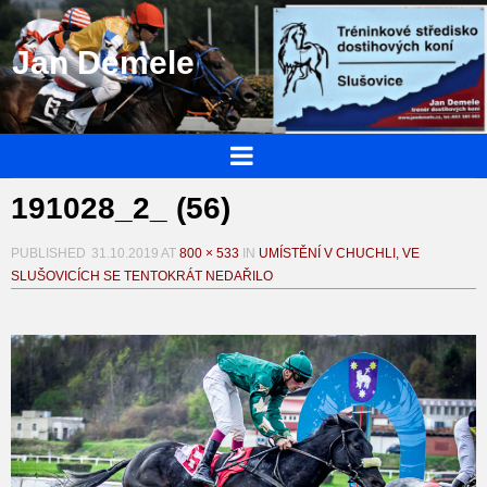
Jan Demele
191028_2_ (56)
PUBLISHED
31.10.2019
AT
800 × 533
IN
UMÍSTĚNÍ V CHUCHLI, VE
SLUŠOVICÍCH SE TENTOKRÁT NEDAŘILO