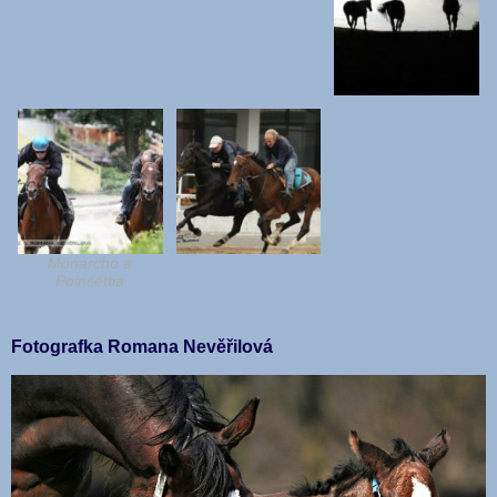
Monarcho a
Poinsettia
Fotografka Romana Nevěřilová