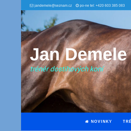
jandemele@seznam.cz
po-ne tel: +420 603 385 083
Jan Demele
trénér dostihových koní
NOVINKY
TR