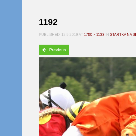
1192
PUBLISHED
12.9.2019
AT
1700 × 1133
IN
STARTKA NA 
Previous