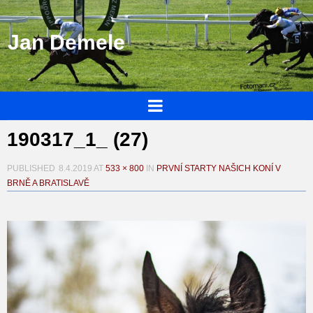
Jan Demele
190317_1_ (27)
PUBLISHED
8.4.2019
AT
533 × 800
IN
PRVNÍ STARTY NAŠICH KONÍ V
BRNĚ A BRATISLAVĚ