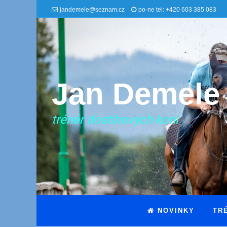
jandemele@seznam.cz
po-ne tel: +420 603 385 083
Jan Demele
trénér dostihových koní
NOVINKY
TR