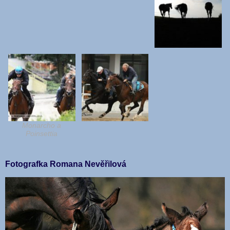
Monarcho a
Poinsettia
Fotografka Romana Nevěřilová