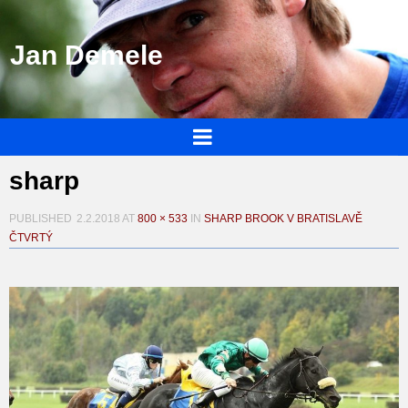
Jan Demele
sharp
PUBLISHED
2.2.2018
AT
800 × 533
IN
SHARP BROOK V BRATISLAVĚ
ČTVRTÝ