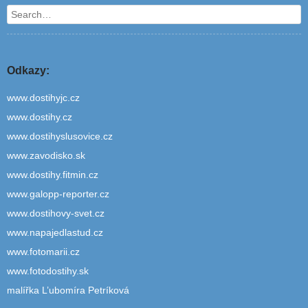
Search
Odkazy:
www.dostihyjc.cz
www.dostihy.cz
www.dostihyslusovice.cz
www.zavodisko.sk
www.dostihy.fitmin.cz
www.galopp-reporter.cz
www.dostihovy-svet.cz
www.napajedlastud.cz
www.fotomarii.cz
www.fotodostihy.sk
malířka L’ubomíra Petríková