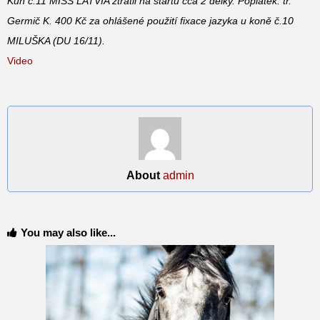
Kůň č.11 MISS LATVIA ztratil na startu cca 2 délky. Poplatek: tr.
Germič K. 400 Kč za ohlášené použití fixace jazyka u koně č.10
MILUŠKA (DU 16/11).
Video
About
admin
You may also like...