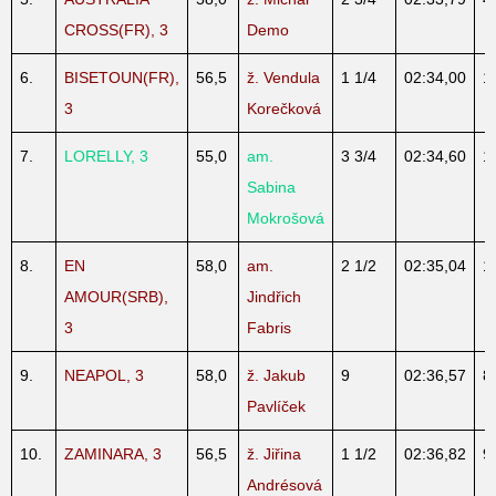
CROSS(FR), 3
Demo
6.
BISETOUN(FR),
56,5
ž. Vendula
1 1/4
02:34,00
1
3
Korečková
7.
LORELLY, 3
55,0
am.
3 3/4
02:34,60
1
Sabina
Mokrošová
8.
EN
58,0
am.
2 1/2
02:35,04
1
AMOUR(SRB),
Jindřich
3
Fabris
9.
NEAPOL, 3
58,0
ž. Jakub
9
02:36,57
8
Pavlíček
10.
ZAMINARA, 3
56,5
ž. Jiřina
1 1/2
02:36,82
9
Andrésová