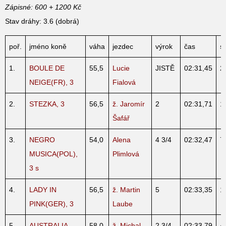
Zápisné: 600 + 1200 Kč
Stav dráhy: 3.6 (dobrá)
poř.
jméno koně
váha
jezdec
výrok
čas
st
1.
BOULE DE
55,5
Lucie
JISTĚ
02:31,45
2
NEIGE(FR), 3
Fialová
2.
STEZKA, 3
56,5
ž. Jaromír
2
02:31,71
1
Šafář
3.
NEGRO
54,0
Alena
4 3/4
02:32,47
7
MUSICA(POL),
Plimlová
3 s
4.
LADY IN
56,5
ž. Martin
5
02:33,35
1
PINK(GER), 3
Laube
5.
AUSTRALIA
58,0
ž. Michal
2 3/4
02:33,79
4