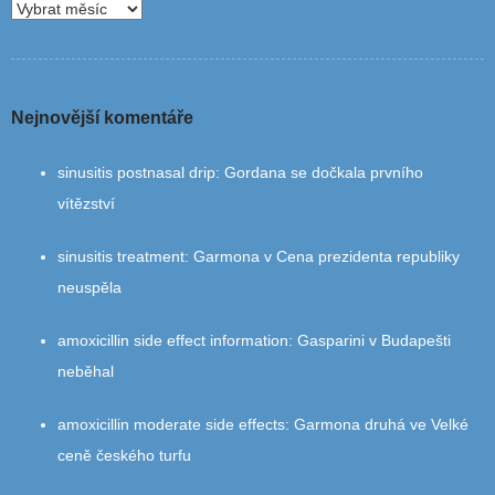
Nejnovější komentáře
sinusitis postnasal drip
:
Gordana se dočkala prvního
vítězství
sinusitis treatment
:
Garmona v Cena prezidenta republiky
neuspěla
amoxicillin side effect information
:
Gasparini v Budapešti
neběhal
amoxicillin moderate side effects
:
Garmona druhá ve Velké
ceně českého turfu