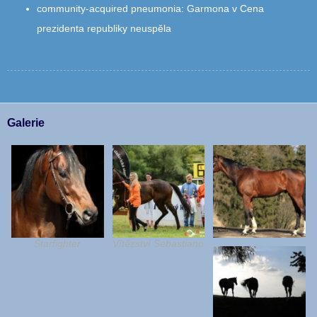
community‑acquired pneumonia
:
Garmona v Cena
prezidenta republiky neuspěla
Galerie
Starfighter
Vítězství Sebastiano