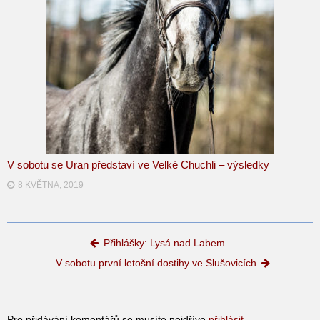
V sobotu se Uran představí ve Velké Chuchli – výsledky
8 KVĚTNA, 2019
Post navigation
Přihlášky: Lysá nad Labem
V sobotu první letošní dostihy ve Slušovicích
Pro přidávání komentářů se musíte nejdříve
přihlásit
.