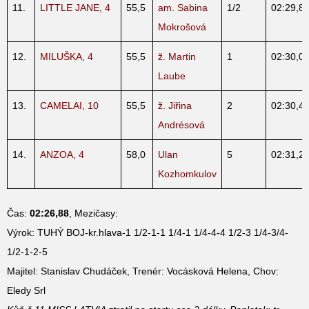
11.
LITTLE JANE, 4
55,5
am. Sabina
1/2
02:29,8
Mokrošová
12.
MILUŠKA, 4
55,5
ž. Martin
1
02:30,0
Laube
13.
CAMELAI, 10
55,5
ž. Jiřina
2
02:30,4
Andrésová
14.
ANZOA, 4
58,0
Ulan
5
02:31,2
Kozhomkulov
Čas:
02:26,88
, Mezičasy:
Výrok: TUHÝ BOJ-kr.hlava-1 1/2-1-1 1/4-1 1/4-4-4 1/2-3 1/4-3/4-
1/2-1-2-5
Majitel: Stanislav Chudáček, Trenér: Vocásková Helena, Chov:
Eledy Srl