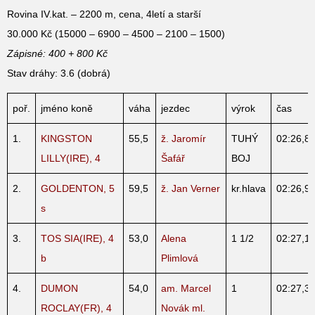
Rovina IV.kat. – 2200 m, cena, 4letí a starší
30.000 Kč (15000 – 6900 – 4500 – 2100 – 1500)
Zápisné: 400 + 800 Kč
Stav dráhy: 3.6 (dobrá)
poř.
jméno koně
váha
jezdec
výrok
čas
1.
KINGSTON
55,5
ž. Jaromír
TUHÝ
02:26,8
LILLY(IRE), 4
Šafář
BOJ
2.
GOLDENTON, 5
59,5
ž. Jan Verner
kr.hlava
02:26,9
s
3.
TOS SIA(IRE), 4
53,0
Alena
1 1/2
02:27,1
b
Plimlová
4.
DUMON
54,0
am. Marcel
1
02:27,3
ROCLAY(FR), 4
Novák ml.