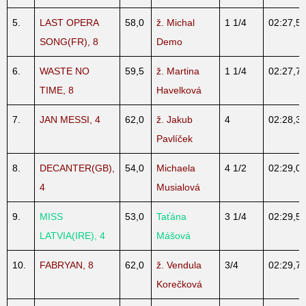
5.
LAST OPERA
58,0
ž. Michal
1 1/4
02:27,5
SONG(FR), 8
Demo
6.
WASTE NO
59,5
ž. Martina
1 1/4
02:27,7
TIME, 8
Havelková
7.
JAN MESSI, 4
62,0
ž. Jakub
4
02:28,3
Pavlíček
8.
DECANTER(GB),
54,0
Michaela
4 1/2
02:29,0
4
Musialová
9.
MISS
53,0
Taťána
3 1/4
02:29,5
LATVIA(IRE), 4
Mášová
10.
FABRYAN, 8
62,0
ž. Vendula
3/4
02:29,7
Korečková