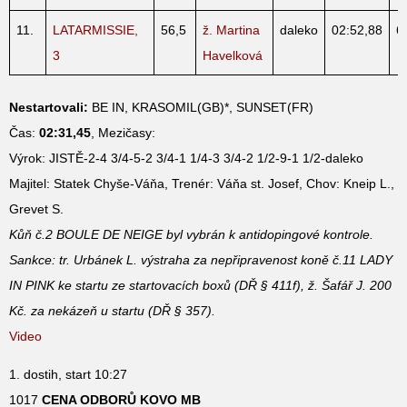
11.
LATARMISSIE,
56,5
ž. Martina
daleko
02:52,88
6
3
Havelková
Nestartovali:
BE IN, KRASOMIL(GB)*, SUNSET(FR)
Čas:
02:31,45
, Mezičasy:
Výrok: JISTĚ-2-4 3/4-5-2 3/4-1 1/4-3 3/4-2 1/2-9-1 1/2-daleko
Majitel: Statek Chyše-Váňa, Trenér: Váňa st. Josef, Chov: Kneip L.,
Grevet S.
Kůň č.2 BOULE DE NEIGE byl vybrán k antidopingové kontrole.
Sankce: tr. Urbánek L. výstraha za nepřipravenost koně č.11 LADY
IN PINK ke startu ze startovacích boxů (DŘ § 411f), ž. Šafář J. 200
Kč. za nekázeň u startu (DŘ § 357).
Video
1. dostih, start 10:27
1017
CENA ODBORŮ KOVO MB