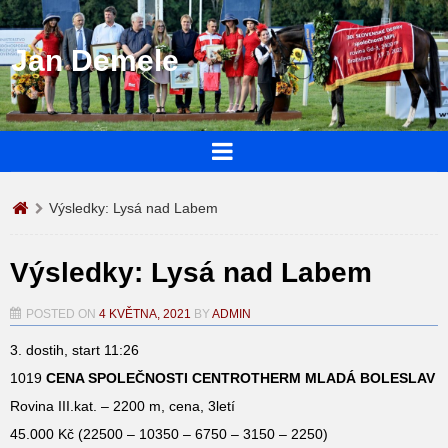
Jan Demele
Výsledky: Lysá nad Labem
Výsledky: Lysá nad Labem
POSTED ON
4 KVĚTNA, 2021
BY
ADMIN
3. dostih, start 11:26
1019
CENA SPOLEČNOSTI CENTROTHERM MLADÁ BOLESLAV
Rovina III.kat. – 2200 m, cena, 3letí
45.000 Kč (22500 – 10350 – 6750 – 3150 – 2250)